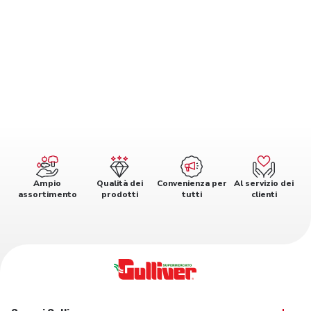
Ampio
Qualità dei
Convenienza per
Al servizio dei
assortimento
prodotti
tutti
clienti